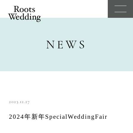
N
E
W
S
2023.12.27
2024年新年SpecialWeddingFair