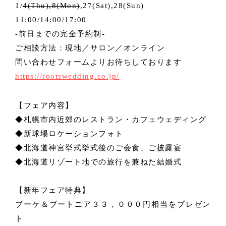
1/
4(Thu),8(Mon)
,27(Sat),28(Sun)
11:00/14:00/17:00
-前日までの完全予約制-
ご相談方法：現地／サロン／オンライン
問い合わせフォームよりお待ちしております
https://rootswedding.co.jp/
【フェア内容】
◆札幌市内近郊のレストラン・カフェウェディング
◆新球場ロケーションフォト
◆北海道神宮挙式挙式後のご会食、ご披露宴
◆北海道リゾート地での旅行を兼ねた結婚式
【新年フェア特典】
ブーケ＆ブートニア３３，０００円相当をプレゼン
ト